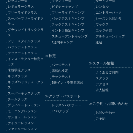
レッスン一覧
キャンプ一覧
サービス一覧
レギュラークラス
ビギナーキャンプ
レンタル
フリーライドクラス
フリーライドキャンプ
エントリーパック
スーパーフリーライドク
バッジテストキャンプ
シーズンお預かり
ラス
テックテストキャンプ
ワックス
グラウンドトリッククラ
イントラ検定キャンプ
エッジ研磨
ス
スチューデントキャンプ
フルチューンナップ
フリースタイルクラス
1週間キャンプ
送迎
バッジテストクラス
テックテストクラス
≫検定
インストラクター検定ク
≫スクール情報
ラス
バッジテスト
未就学児クラス
講習内検定
よくあるご質問
キッズクラス
テックテスト
スタッフ
キッズバッジテストクラ
B級イントラ事前講習
アクセス
ス
求人情報
スーパーキッズクラス
≫クラブ・パスポート
チームクラス
≫ご予約・お問い合わせ
プライベートレッスン
レッスンパスポート
モーニングレッスン
IPSSクラブ
お問い合わせ
サンセットレッスン
ご予約
ナイターレッスン
ファミリーレッスン